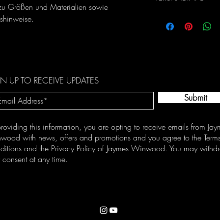
Kunden von diesem Prod
 zu Größen und Materialien sowie 
zufrieden sind. Klare
Das sind Versandbedin
shinweise.
sind rechtlich vorgesch
über Versand, Verpacku
das Vertrauen Ihrer K
Versandbedingungen si
Vertrauen der Kunden i
können Sie zeigen, dass
N UP TO RECEIVE UPDATES
Submit
roviding this information, you are opting to receive emails from Ja
wood with news, offers and promotions and you agree to the Term
ditions and the Privacy Policy of Jaymes Winwood. You may withd
 consent at any time.