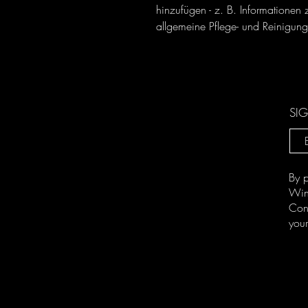
hinzufügen - z. B. Informationen
allgemeine Pflege- und Reinigung
SIG
By p
Win
Con
your